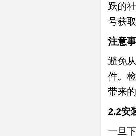
跃的社
号获
注意
避免
件。
带来
2.2
一旦