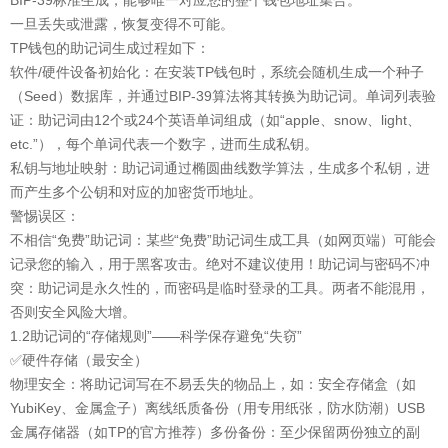
BIP-39标准生成，能够唯一对应您的整个钱包地址集合。
一旦丢失或泄露，恢复变得不可能。
TP钱包的助记词生成过程如下：
软件/硬件设备初始化：在安装TP钱包时，系统会随机生成一个种子
（Seed）数据库，并通过BIP-39算法将其转换为助记词。单词列表验
证：助记词由12个或24个英语单词组成（如“apple、snow、light、
etc.”），每个单词代表一个数字，进而生成私钥。
私钥与地址映射：助记词通过椭圆曲线数学算法，生成多个私钥，进
而产生多个公钥和对应的加密货币地址。
警惕误区：
不相信“免费”助记词：某些“免费”助记词生成工具（如网页端）可能会
记录您的输入，用于黑客攻击。绝对不建议使用！助记词与密码不冲
突：助记词是永久性的，而密码是临时登录的工具。两者不能混用，
否则安全风险大增。
1.2助记词的“存储规则”——科学保存避免“失窃”
✅硬件存储（最安全）
物理安全：将助记词写在不易丢失的物品上，如：安全存储盒（如
YubiKey、金属盒子）离线纸质备份（用专用纸张，防水防潮）USB
金属存储器（如TP的官方推荐）多份备份：至少保留两份独立的副