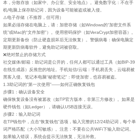
本，分散存放（如家中、办公室、安全地点）。避免数字化：不在手
机/电脑上保存助记词，因为设备可能被盗或被入侵。
⚠️电子存储（不推荐，但可用）
如果必须存储在电脑上，请：加密存储（如Windows的“加密文件系
统”或Mac的“文件加密”）。使用密码保护（如VeraCrypt加密容器）。
定期更新备份（防止硬盘损坏后无法恢复）。警惕病毒：确保电脑定
期更新防病毒软件，避免助记词被窃取。
❌绝对禁止的存储方式
社交媒体/邮箱：助记词是公开的，任何人都可以通过工具（如BIP-39
在线生成器）反推您的地址。手机短信/云端：手机易丢失，云端易被
黑客入侵。笔记本电脑“秘密笔记”：即使加密，也容易被盗。
1.3助记词的“第一次使用”——如何正确恢复钱包
步骤1：确认设备安全
确保恢复设备没有被篡改（如TP官方版本，非第三方修改）。如果是
硬件钱包（如Ledger），请确认USB连接无误。
步骤2：输入助记词
在TP钱包中，点击“恢复钱包”选项，输入完整的12/24助记词，每个单
词严格匹配（大小写敏感）。注意：不要在公共WiFi下输入助记词。
如果输入错误，系统会提示无法恢复，无法补救。